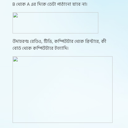
B থেকে A এর দিকে ডেটা পাঠানো যাবে না।
উদাহরণঃ রেডিও, টিভি, কম্পিউটার থেকে প্রিন্টারে, কী
বোর্ড থেকে কম্পিউটারে ইত্যাদি।