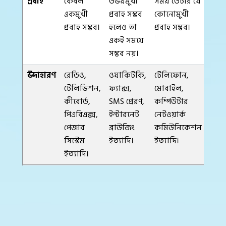
প্রবাহ
কেবল
উভয়মুখী
সময় ডেটার যে
একমুখী
প্রবাহ সম্ভব
কোনোমুখী
প্রবাহ সম্ভব।
হলেও তা
প্রবাহ সম্ভব।
একই সময়ে
সম্ভব নয়।
উদাহারণ
রেডিও,
ওয়াকিটকি,
টেলিফোন,
টেলিভিশন,
ফ্যাক্স,
মোবাইল,
কীবোর্ড,
SMS প্রেরণ,
কম্পিউটার
পিএবিএক্স,
ইন্টারনেট
নেটওয়ার্ক
পেজার
ব্রাউজিং
কমিউনিকেশন
সিস্টেম
ইত্যাদি।
ইত্যাদি।
ইত্যাদি।