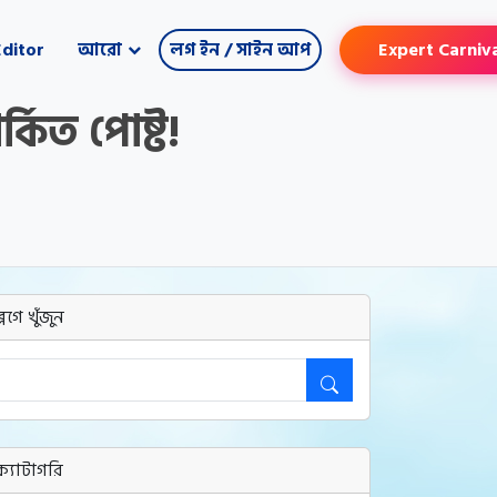
ditor
আরো
লগ ইন / সাইন আপ
Expert Carniv
কিত পোষ্ট!
ব্লগে খুঁজুন
ক্যাটাগরি