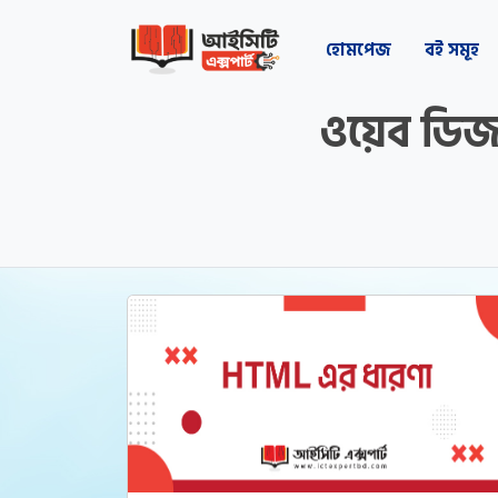
হোমপেজ
বই সমূহ
ওয়েব ডিজা