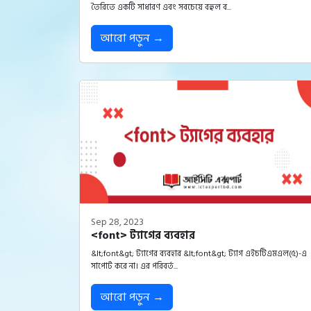
তৈরিতে একটি সাধারণ এবং সবচেয়ে বহুল ব...
আরো পড়ুন →
Sep 28, 2023
<font> ট্যাগের ব্যবহার
&lt;font&gt; ট্যাগের ব্যবহার &lt;font&gt; ট্যাগ এইচটিএমএল(৫)-এ
সাপোর্ট করে না। এর পরিবর্ত...
আরো পড়ুন →