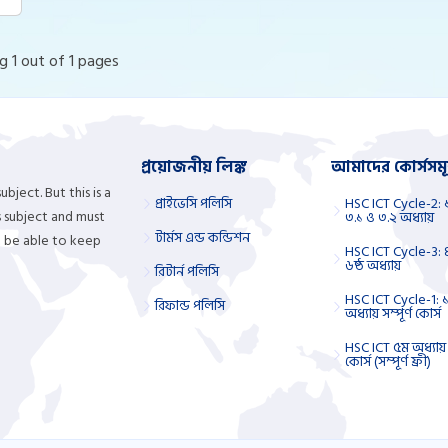
 1 out of 1 pages
প্রয়োজনীয় লিঙ্ক
আমাদের কোর্সসমূ
bject. But this is a
প্রাইভেসি পলিসি
HSC ICT Cycle-2: 
is subject and must
৩.১ ও ৩.২ অধ্যায়
টার্মস এন্ড কন্ডিশন
t be able to keep
HSC ICT Cycle-3: ৪
৬ষ্ঠ অধ্যায়
রিটার্ন পলিসি
HSC ICT Cycle-1: ১
রিফান্ড পলিসি
অধ্যায় সম্পূর্ণ কোর্স
HSC ICT ৫ম অধ্যায় প
কোর্স (সম্পূর্ণ ফ্রী)