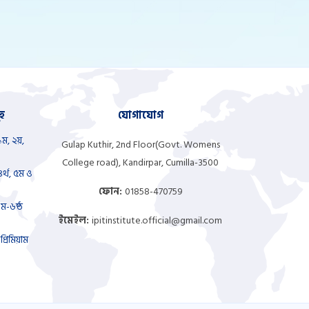
হ
যোগাযোগ
১ম, ২য়,
Gulap Kuthir, 2nd Floor(Govt. Womens
College road), Kandirpar, Cumilla-3500
র্থ, ৫ম ও
ফোন:
01858-470759
ম-৬ষ্ঠ
ইমেইল:
ipitinstitute.official@gmail.com
্রিমিয়াম